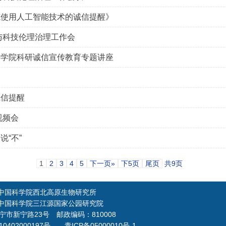
范使用人工智能技术的诚信提醒》
与科技伦理治理工作会
科学院科研诚信宣传教育专题讲座
诚信提醒
视频会
“不”
1
2
3
4
5
下一页»
下5页
尾页
共9页
6 中国科学院西北高原生物研究所
6 中国科学院三江源国家公园研究院
市新宁路23号 邮政编码：810008
0402000197号 青ICP备05000010号-1