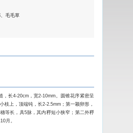
嘟、毛毛草
长4-20cm，宽2-10mm。圆锥花序紧密呈
枝上，顶端钝，长2-2.5mm；第一颖卵形，
小穗等长，具5脉，其内稃短小狭窄；第二外稃
10月。