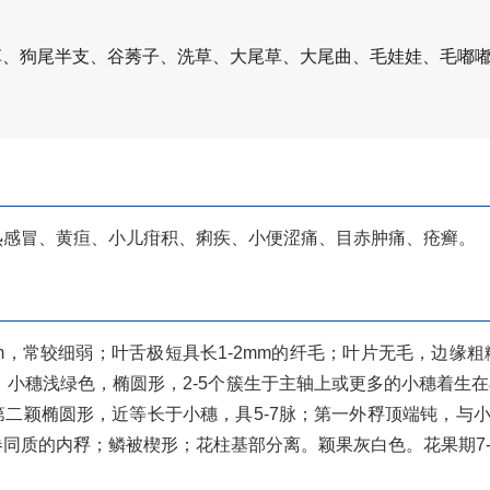
草、狗尾半支、谷莠子、洗草、大尾草、大尾曲、毛娃娃、毛嘟
热感冒、黄疸、小儿疳积、痢疾、小便涩痛、目赤肿痛、疮癣。
m，常较细弱；叶舌极短具长1-2mm的纤毛；叶片无毛，边缘粗糙，
；小穗浅绿色，椭圆形，2-5个簇生于主轴上或更多的小穗着生在小
，第二颖椭圆形，近等长于小穗，具5-7脉；第一外稃顶端钝，与
同质的内稃；鳞被楔形；花柱基部分离。颖果灰白色。花果期7-