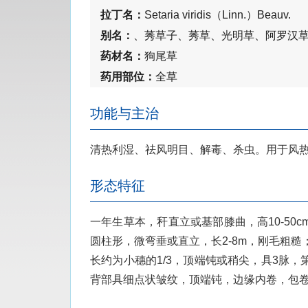
拉丁名：
Setaria viridis（Linn.）Beauv.
别名：
、莠草子、莠草、光明草、阿罗汉
药材名：
狗尾草
药用部位：
全草
功能与主治
清热利湿、祛风明目、解毒、杀虫。用于风
形态特征
一年生草本，秆直立或基部膝曲，高10-50c
圆柱形，微弯垂或直立，长2-8m，刚毛粗糙
长约为小穗的1/3，顶端钝或稍尖，具3脉
背部具细点状皱纹，顶端钝，边缘内卷，包卷