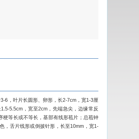
6，叶片长圆形、卵形，长2-7cm，宽1-3厘
-5.5cm，宽至2cm，先端急尖，边缘常反
序梗等长或不等长，基部有线形苞片；总苞钟
色，舌片线形或倒披针形，长至10mm，宽1-