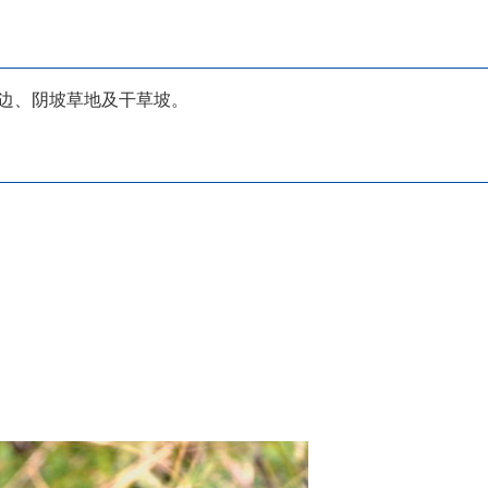
m田边、阴坡草地及干草坡。