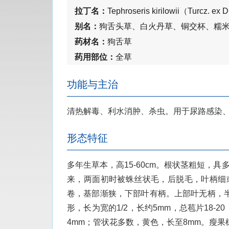
拉丁名：
Tephroseris kirilowii（Turcz. ex
别名：
狗舌头草、白火丹草、铜交杯、糯
药材名：
狗舌草
药用部位：
全草
功能与主治
清热解毒、利水消肿、杀虫。用于尿路感染
形态特征
多年生草本，高15-60cm。根状茎粗短，具
来，两面初时被蛛丝状毛，后脱毛，叶柄细或扁
卷，基部渐狭，下部叶有柄。上部叶无柄，
形，长为宽的1/2，长约5mm，总苞片18
4mm；管状花多数，黄色，长至8mm。瘦果