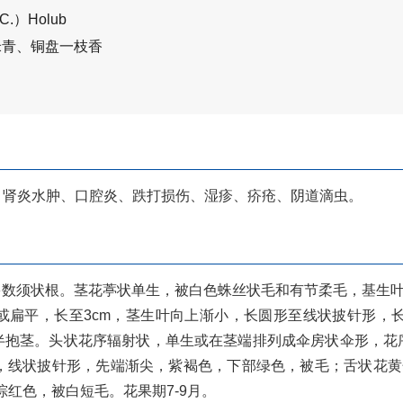
 DC.）Holub
米青、铜盘一枝香
、肾炎水肿、口腔炎、跌打损伤、湿疹、疥疮、阴道滴虫。
多数须状根。茎花葶状单生，被白色蛛丝状毛和有节柔毛，基生叶3-
平，长至3cm，茎生叶向上渐小，长圆形至线状披针形，长1.5
半抱茎。头状花序辐射状，单生或在茎端排列成伞房状伞形，花
-20，线状披针形，先端渐尖，紫褐色，下部绿色，被毛；舌状花黄
棕红色，被白短毛。花果期7-9月。