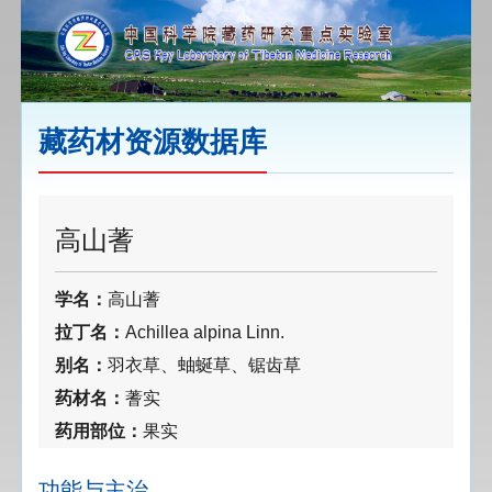
藏药材资源数据库
高山蓍
学名：
高山蓍
拉丁名：
Achillea alpina Linn.
别名：
羽衣草、蚰蜒草、锯齿草
药材名：
蓍实
药用部位：
果实
功能与主治