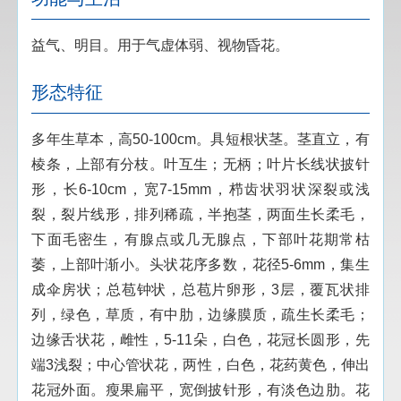
益气、明目。用于气虚体弱、视物昏花。
形态特征
多年生草本，高50-100cm。具短根状茎。茎直立，有
棱条，上部有分枝。叶互生；无柄；叶片长线状披针
形，长6-10cm，宽7-15mm，栉齿状羽状深裂或浅
裂，裂片线形，排列稀疏，半抱茎，两面生长柔毛，
下面毛密生，有腺点或几无腺点，下部叶花期常枯
萎，上部叶渐小。头状花序多数，花径5-6mm，集生
成伞房状；总苞钟状，总苞片卵形，3层，覆瓦状排
列，绿色，草质，有中肋，边缘膜质，疏生长柔毛；
边缘舌状花，雌性，5-11朵，白色，花冠长圆形，先
端3浅裂；中心管状花，两性，白色，花药黄色，伸出
花冠外面。瘦果扁平，宽倒披针形，有淡色边肋。花