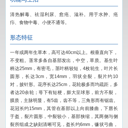
清热解毒、祛湿利尿、愈疮、滋补。用于水肿、疮
疖、食物中毒、小便不通等。
形态特征
一年或两年生草本，高可达40cm以上。根垂直向下，
不变粗。茎常多条自基部发出，中空，草质。基生叶
柄达25mm，有密毛，茎叶柄较短，4枚轮生，叶片长
圆形，长达3cm，宽14mm，羽状全裂，裂片约10
对，披针形。花序长达25cm，花轮极多而均疏距，多
者达20余轮；萼下有短梗，膨大呈球形，前方不裂，
膜质，主脉明显，有5齿，齿不等，三角形而有锯齿。
花冠长约15mm，其管在基部以上向前膝曲，下唇长
于盔，裂片圆形，中裂较小，基部狭缩，其两侧与侧
裂所组成之缺刻清晰可见，盔长约6mm，镰状弓曲，