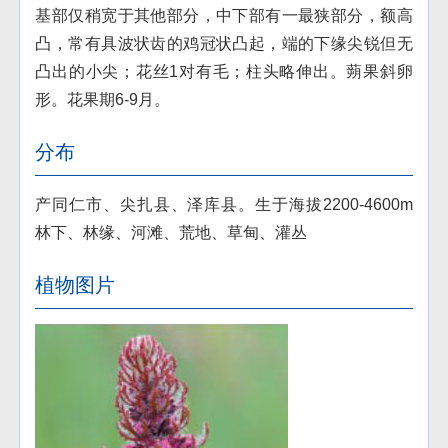
基部仅稍宽于其他部分，中下部有一最狭部分，额高
凸，常有具波状齿的鸡冠状凸起，端的下缘尖锐但无
凸出的小尖；花丝1对有毛；柱头略伸出。蒴果斜卵
形。花果期6-9月。
分布
产同仁市、尖扎县、泽库县。生于海拔2200-4600m
林下、林缘、河滩、荒地、草甸、灌丛
植物图片