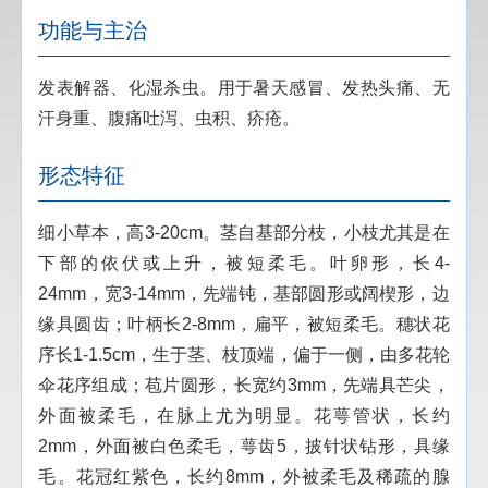
功能与主治
发表解器、化湿杀虫。用于暑天感冒、发热头痛、无
汗身重、腹痛吐泻、虫积、疥疮。
形态特征
细小草本，高3-20cm。茎自基部分枝，小枝尤其是在
下部的依伏或上升，被短柔毛。叶卵形，长4-
24mm，宽3-14mm，先端钝，基部圆形或阔楔形，边
缘具圆齿；叶柄长2-8mm，扁平，被短柔毛。穗状花
序长1-1.5cm，生于茎、枝顶端，偏于一侧，由多花轮
伞花序组成；苞片圆形，长宽约3mm，先端具芒尖，
外面被柔毛，在脉上尤为明显。花萼管状，长约
2mm，外面被白色柔毛，萼齿5，披针状钻形，具缘
毛。花冠红紫色，长约8mm，外被柔毛及稀疏的腺