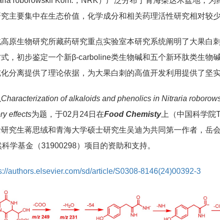
raria roborowskii Kom.，NRK）广泛分布于青海柴
研究主要集中在生态价值，化学成分和相关药理活性研究相对较
北高原生物研究所藏药研究重点实验室本研究系统阐明了大果白
式，初步鉴定一个新β-carboline类生物碱和五个新环肽类
纯化分离提供了理论依据，为大果白刺的高值开发利用提供了坚
以
Characterization of alkaloids and phenolics in Nitraria robor
ry effects
为题，于02月24日在
Food Chemisty
上（中国科学院TO
研究生蒋思绒和青海大学硕士研究生吴迪为共同第一作者，岳会兰
自然科学基金（31900298）项目的资助和支持。
s://authors.elsevier.com/sd/article/S0308-8146(24)00392-3