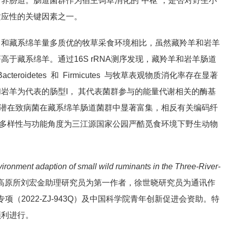
养胁迫。肠道菌群作为宿主饲草消化的“中枢”，是否对野生小
适应性的关键因素之一。
，和藏系绵羊量多质优的牧草采食环境相比，虽然藏羚羊和岩羊
于藏系绵羊。通过16S rRNA测序发现，藏羚羊和岩羊肠道
detes 和 Firmicutes 与牧草表观物质消化率存在显著
岩羊为代表的肠型I， 其代表菌群参与的能量代谢相关的酶基
0种潜在致病菌在藏系绵羊肠道菌群中显著富集，相反有关编码纤
多样性与功能角度为三江源国家公园严酷觅食环境下野生动物
vironment adaption of small wild ruminants in the Three-River-
高原所
刘宏金
助理研究员为第一作者，徐世晓研究员为通讯作
（2022-ZJ-943Q）及中国科学院青年创新促进会资助。特
顺利进行。