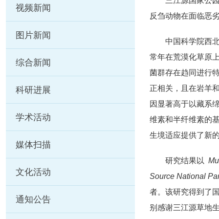
三江源国家公园
视频新闻
反刍动物在面临恶
图片新闻
中国科学院西
常年在荒漠化草原上
综合新闻
菌群存在趋同进行特征
正相关，且在岩羊和
科研进展
因显著高于以藏系绵
学术活动
维素和半纤维素的
生境适应提供了新
媒体扫描
研究结果以
Mul
文化活动
Source National Pa
者。该研究得到了国家
通知公告
别感谢三江源草地