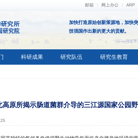
邮箱
网上办公
ARP
加快打造原始创新策源地，加快
技强国作出新的更大的贡献。
——习近平
门
科研成果
研究队伍
研究生教育
北高原所揭示肠道菌群介导的三江源国家公园野
-25