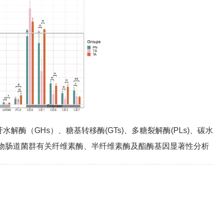
苷水解酶（GHs）、糖基转移酶(GTs)、多糖裂解酶(PLs)、碳水
刍动物肠道菌群有关纤维素酶、半纤维素酶及酯酶基因显著性分析