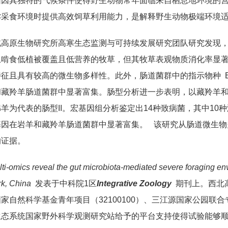
因其独特的气候条件使得野生动物常年面临来自栖息地环境的营
劣采食环境时提供高效饲草利用能力，是解释野生动物极端环境
北高原生物研究所高寒生态监测与可持续发展研究团队研究发现
啃食低植被覆盖且低营养的牧草，但其牧草表观物质消化率显著高
且具有较高的微生物多样性。此外，肠道菌群中的指示物种 Bacteroi
藏羚羊肠道菌群中显著富集。肠型分析进一步表明，以藏羚羊和
羊为代表的肠型II。宏基因组分析鉴定出14种致病菌，其中1
基因在岩羊和藏羚羊肠道菌群中显著富集。 该研究从肠道微生物
的证据。
ti-omics reveal the gut microbiota-mediated severe foraging en
rk, China
发表于中科院1区
Integrative Zoology
期刊上。西北
自然科学基金青年项目（32100100）、三江源国家公园联合专项
生态系统国家野外科学观测研究站给予的平台支持使得试验能够