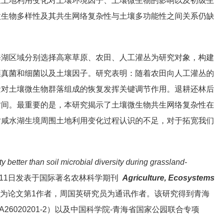
区土地利用变化对土壤环境因子、土壤微生物的影响以及初级生
微生物多样性及其共生网络复杂性与土壤多功能性之间关系仍缺
海湖区域分别选择高寒草原、农田、人工灌丛为研究对象，构建
壤真菌和细菌以及土壤因子。研究表明：随着农田向人工灌丛的
量对土壤微生物群落组成的恢复发挥关键调节作用。退耕还林后
时间。最重要的是，本研究揭示了土壤微生物共生网络复杂性在
对咸水湖生境周围土地利用变化过程认识的不足，对于拓宽我们
ty better than soil microbial diversity during grassland-
0月11日发表于国际著名农林科学期刊
Agriculture, Ecosystems
研究员为论文第1作者，周国英研究员为通讯作者。该研究得到青海
A26020201-2）以及中国科学院-青海省国家公园联合专项