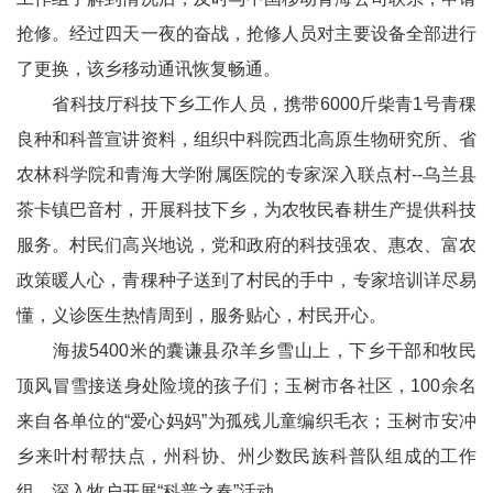
抢修。经过四天一夜的奋战，抢修人员对主要设备全部进行
了更换，该乡移动通讯恢复畅通。
省科技厅科技下乡工作人员，携带6000斤柴青1号青稞
良种和科普宣讲资料，组织中科院西北高原生物研究所、省
农林科学院和青海大学附属医院的专家深入联点村--乌兰县
茶卡镇巴音村，开展科技下乡，为农牧民春耕生产提供科技
服务。村民们高兴地说，党和政府的科技强农、惠农、富农
政策暖人心，青稞种子送到了村民的手中，专家培训详尽易
懂，义诊医生热情周到，服务贴心，村民开心。
海拔5400米的囊谦县尕羊乡雪山上，下乡干部和牧民
顶风冒雪接送身处险境的孩子们；玉树市各社区，100余名
来自各单位的“爱心妈妈”为孤残儿童编织毛衣；玉树市安冲
乡来叶村帮扶点，州科协、州少数民族科普队组成的工作
组，深入牧户开展“科普之春”活动……