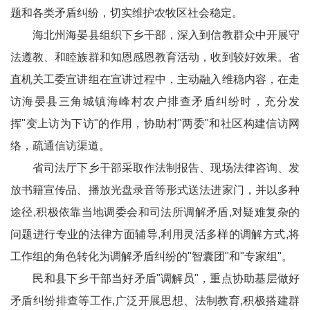
题和各类矛盾纠纷，切实维护农牧区社会稳定。
海北州海晏县组织下乡干部，深入到信教群众中开展守
法遵教、和睦族群和知恩感恩教育活动，收到较好效果。省
直机关工委宣讲组在宣讲过程中，主动融入维稳内容，在走
访海晏县三角城镇海峰村农户排查矛盾纠纷时，充分发
挥"变上访为下访"的作用，协助村"两委"和社区构建信访网
络，疏通信访渠道。
省司法厅下乡干部采取作法制报告、现场法律咨询、发
放书籍宣传品、播放光盘录音等形式送法进家门，并以多种
途径,积极依靠当地调委会和司法所调解矛盾,对疑难复杂的
问题进行专业的法律方面辅导,利用灵活多样的调解方式,将
工作组的角色转化为调解矛盾纠纷的"智囊团"和"专家组"。
民和县下乡干部当好矛盾"调解员"，重点协助基层做好
矛盾纠纷排查等工作,广泛开展思想、法制教育,积极搭建群