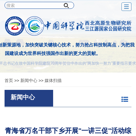
Togg
navig
创新策源地，加快突破关键核心技术，努力抢占科技制高点，为把我
国建设成为世界科技强国作出新的更大的贡献。
平总书记在致中国科学院建院70周年贺信中作出的“两加快一努力”重要指示要求
首页
>>
新闻中心
>>
媒体扫描
新闻中心
青海省万名干部下乡开展"一讲三促"活动综