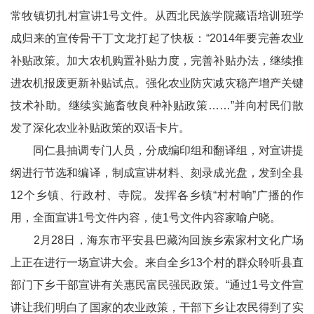
常牧镇切扎村宣讲1号文件。从西北民族学院藏语培训班学
成归来的宣传骨干丁文龙打起了快板：“2014年要完善农业
补贴政策。加大农机购置补贴力度，完善补贴办法，继续推
进农机报废更新补贴试点。强化农业防灾减灾稳产增产关键
技术补助。继续实施畜牧良种补贴政策……”并向村民们散
发了深化农业补贴政策的双语卡片。
同仁县抽调专门人员，分成编印组和翻译组，对宣讲提
纲进行节选和编译，制成宣讲材料、刻录成光盘，发到全县
12个乡镇、行政村、寺院。发挥各乡镇“村村响”广播的作
用，全面宣讲1号文件内容，使1号文件内容家喻户晓。
2月28日，海东市平安县巴藏沟回族乡索家村文化广场
上正在进行一场宣讲大会。来自全乡13个村的群众聆听县直
部门下乡干部宣讲有关惠民富民强民政策。“通过1号文件宣
讲让我们明白了国家的农业政策，干部下乡让农民得到了实