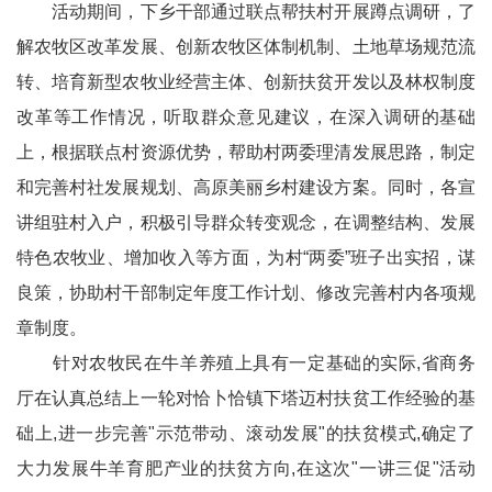
活动期间，下乡干部通过联点帮扶村开展蹲点调研，了
解农牧区改革发展、创新农牧区体制机制、土地草场规范流
转、培育新型农牧业经营主体、创新扶贫开发以及林权制度
改革等工作情况，听取群众意见建议，在深入调研的基础
上，根据联点村资源优势，帮助村两委理清发展思路，制定
和完善村社发展规划、高原美丽乡村建设方案。同时，各宣
讲组驻村入户，积极引导群众转变观念，在调整结构、发展
特色农牧业、增加收入等方面，为村“两委”班子出实招，谋
良策，协助村干部制定年度工作计划、修改完善村内各项规
章制度。
针对农牧民在牛羊养殖上具有一定基础的实际,省商务
厅在认真总结上一轮对恰卜恰镇下塔迈村扶贫工作经验的基
础上,进一步完善"示范带动、滚动发展"的扶贫模式,确定了
大力发展牛羊育肥产业的扶贫方向,在这次"一讲三促"活动