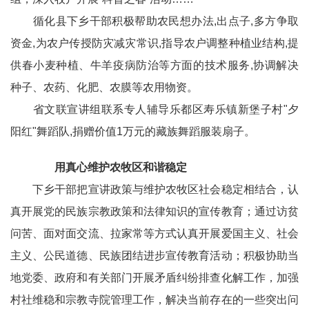
循化县下乡干部积极帮助农民想办法,出点子,多方争取
资金,为农户传授防灾减灾常识,指导农户调整种植业结构,提
供春小麦种植、牛羊疫病防治等方面的技术服务,协调解决
种子、农药、化肥、农膜等农用物资。
省文联宣讲组联系专人辅导乐都区寿乐镇新堡子村"夕
阳红"舞蹈队,捐赠价值1万元的藏族舞蹈服装扇子。
用真心维护农牧区和谐稳定
下乡干部把宣讲政策与维护农牧区社会稳定相结合，认
真开展党的民族宗教政策和法律知识的宣传教育；通过访贫
问苦、面对面交流、拉家常等方式认真开展爱国主义、社会
主义、公民道德、民族团结进步宣传教育活动；积极协助当
地党委、政府和有关部门开展矛盾纠纷排查化解工作，加强
村社维稳和宗教寺院管理工作，解决当前存在的一些突出问