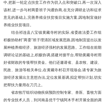
中,把新一轮定点扶贫工作作为切入点和突破口,再一次深入
该村,进一步与村两委班子沟通协商,在充分调研走访和征求
意见的基础上,完善养殖业扶贫项目实施方案,因地制宜做好
养殖业扶贫项目。
结合祁连县八宝镇黄藏寺村的实际,省委政法委工作组
积极协助村"两委"班子理清区域发展思路,因地制宜提出以发
展种植养殖经济、旅游经济强村的发展思路。工作组在前期
调研论证的基础上,积极协调,搭建对接平台,帮助黄藏寺村用
好省财政的专项帮扶资金。他们还邀请省、县农牧、建设、
民政、旅游等相关单位,在黄藏寺村召开现场会,请专家为旅
游经济发展出主意想办法,定位发展基调,拟定帮扶计划,切实
把帮扶力量用在刀刃上。
省农牧厅组织动物疾病预防控制专家、兽医、畜牧方面
的专业技术人员，到河南县优干宁镇阿木乎村开展全面的调