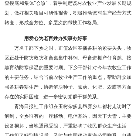
查摸底和集体"会诊"，着手制定该村农牧业产业发展长期规
划，做好相关项目可研性报告，积极推动该村生产经营方式
转变，形成全方位、多层次的帮扶工作格局。
用爱心为老百姓办实事办好事
万名干部下乡之时，正值农区春播备耕的紧要关头，牧
区正处于防灾救灾和畜禽集中补饲、母畜进棚产仔育羔、接
羔育幼防寒保温的重要时期。下乡干部针对今年农牧业工作
的主要任务，结合当前农牧业生产工作的重点，帮助群众加
强备耕春耕生产，协调解决种子、农药、化肥、农膜等方面
存在的实际困难，进一步密切党群干群关系。
青海日报社工作组在玉树杂多县昂赛乡年都村走访时了
解到，全乡唯有的一座移动、电信基站，因天下大雪，主要
设备损坏，当地通讯受阻，严重影响了牧民群众生产生活，
工作组了解到情况后，及时与中国移动青海公司联系，申请