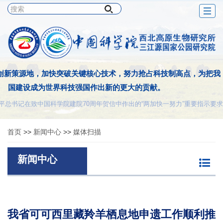
Togg
navig
创新策源地，加快突破关键核心技术，努力抢占科技制高点，为把我
国建设成为世界科技强国作出新的更大的贡献。
平总书记在致中国科学院建院70周年贺信中作出的“两加快一努力”重要指示要求
首页
>>
新闻中心
>>
媒体扫描
新闻中心
我省可可西里藏羚羊栖息地申遗工作顺利推