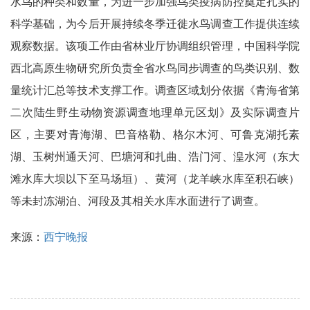
水鸟的种类和数量，为进一步加强鸟类疫病防控奠定扎实的
科学基础，为今后开展持续冬季迁徙水鸟调查工作提供连续
观察数据。该项工作由省林业厅协调组织管理，中国科学院
西北高原生物研究所负责全省水鸟同步调查的鸟类识别、数
量统计汇总等技术支撑工作。调查区域划分依据《青海省第
二次陆生野生动物资源调查地理单元区划》及实际调查片
区，主要对青海湖、巴音格勒、格尔木河、可鲁克湖托素
湖、玉树州通天河、巴塘河和扎曲、浩门河、湟水河（东大
滩水库大坝以下至马场垣）、黄河（龙羊峡水库至积石峡）
等未封冻湖泊、河段及其相关水库水面进行了调查。
来源：
西宁晚报