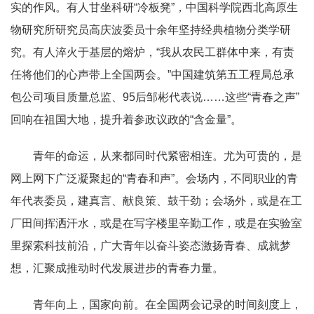
实的作风。有人甘坐科研“冷板凳”，中国科学院西北高原生
物研究所研究员高庆波委员十余年坚持经典植物分类学研
究。有人淬火于基层的熔炉，“我从农民工群体中来，有责
任将他们的心声带上全国两会。”中国建筑第五工程局总承
包公司项目质量总监、95后邹彬代表说……这些“青春之声”
回响在祖国大地，提升着参政议政的“含金量”。
青年的命运，从来都同时代紧密相连。尤为可贵的，是
网上网下广泛凝聚起的“青春和声”。会场内，不同职业的青
年代表委员，建真言、献良策、鼓干劲；会场外，或是在工
厂田间挥洒汗水，或是在写字楼里辛勤工作，或是在实验室
里探索科技前沿，广大青年以奋斗姿态激扬青春、成就梦
想，汇聚成推动时代发展进步的青春力量。
青年向上，国家向前。在全国两会记录的时间刻度上，