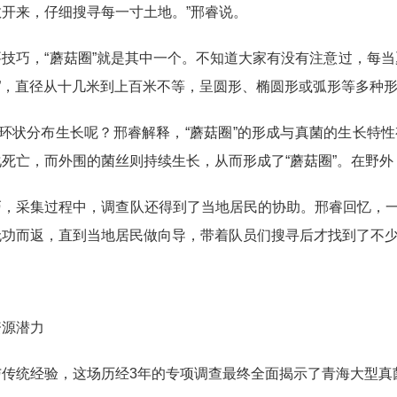
开来，仔细搜寻每一寸土地。”邢睿说。
技巧，“蘑菇圈”就是其中一个。不知道大家有没有注意过，每
圈”，直径从十几米到上百米不等，呈圆形、椭圆形或弧形等多种
呈环状分布生长呢？邢睿解释，“蘑菇圈”的形成与真菌的生长
死亡，而外围的菌丝则持续生长，从而形成了“蘑菇圈”。在野外
巧，采集过程中，调查队还得到了当地居民的协助。邢睿回忆，
无功而返，直到当地居民做向导，带着队员们搜寻后才找到了不
资源潜力
与传统经验，这场历经3年的专项调查最终全面揭示了青海大型真