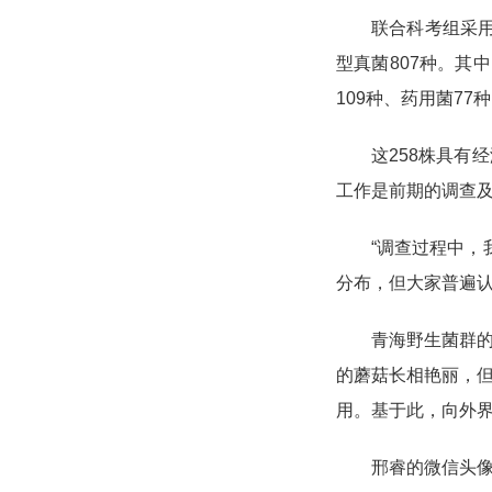
联合科考组采用
型真菌807种。其
109种、药用菌77
这258株具
工作是前期的调查
“调查过程中，
分布，但大家普遍
青海野生菌群
的蘑菇长相艳丽，
用。基于此，向外
邢睿的微信头像