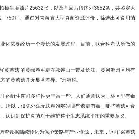
摄生境照片25632张，以及基因片段序列3852条，共鉴定大
49属、750种。通过对青海省大型真菌资源评价，筛选出可食用菌
产业化需要经历一个漫长的发展过程。目前，联合科考队所做的
为‘黄蘑菇’的黄绿卷毛菇在祁连山一带及长江、黄河源园区均有
方的黄蘑菇并无显著差异。”邢睿说。
林里的野生菌群多样性更丰富一些。人们通常认为，林区里有毒
等。所以，仅凭外观无法精准鉴别哪些蘑菇有毒，哪些蘑菇可食
性，认识到保护真菌对于维护整个生态系统平衡的重要意义。
着调查数据陆续转化为保护策略与产业资源，未来，这群“采蘑菇