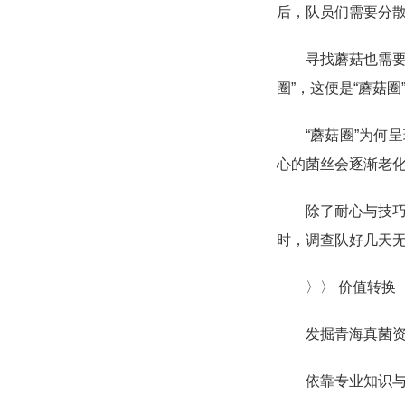
后，队员们需要分散
寻找蘑菇也需要
圈”，这便是“蘑菇
“蘑菇圈”为何
心的菌丝会逐渐老化
除了耐心与技
时，调查队好几天
〉〉 价值转换
发掘青海真菌
依靠专业知识