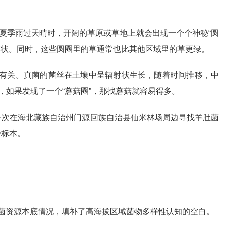
当夏季雨过天晴时，开阔的草原或草地上就会出现一个个神秘“圆
形状。同时，这些圆圈里的草通常也比其他区域里的草更绿。
特性有关。真菌的菌丝在土壤中呈辐射状生长，随着时间推移，中
，如果发现了一个“蘑菇圈”，那找蘑菇就容易得多。
一次在海北藏族自治州门源回族自治县仙米林场周边寻找羊肚菌
少标本。
菌资源本底情况，填补了高海拔区域菌物多样性认知的空白。