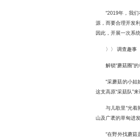
“2019年，
源，而要合理开发
因此，开展一次系统
〉〉 调查趣事
解锁“蘑菇圈”
“采蘑菇的小
这支高原“采菇队”
与儿歌里“光
山及广袤的草甸进
“在野外找蘑