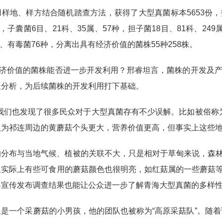
样地、样方结合随机踏查方法，获得了大型真菌标本5653份，拍
中，子囊菌6目、21科、35属、57种，担子菌18目、81科、2
种、有毒菌76种，分离出具有经济价值的菌株55种258株。
有经济价值的菌株能否进一步开发利用？邢睿坦言，菌株的开发及
及分析，为后续菌株的开发利用打下基础。
我们也发现了很多民众对于大型真菌存有不少误解。比如被俗称
认为祁连周边的黄蘑菇个头更大，营养价值更高，但事实上这些地
的分布与当地气候、植被的关联不大，只是相对于草甸来说，森
但实际上有些可食用的蘑菇颜色也很明亮，如红菇属的一些蘑菇
界宣传发布调查结果也能让公众进一步了解青海大型真菌的多样
是一个采蘑菇的小男孩，他的团队也被称为“高原采菇队”。随