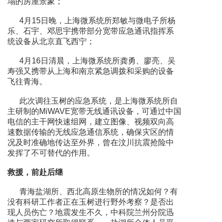
塌的房屋景象；
4月15日晚，上海微系统所郑敏与微电子所杨
乐、石宇、邓思宇携带部分宽带应急通讯指挥系
统设备从北京直飞西宁；
4月16日清晨，上海微系统所龚勇、廖亮、吴
寿强又携带从上海和南京紧急调拨和采购的设备
飞往青海。
此次调往玉树的应急系统，是上海微系统所自
主研制的MiWAVE宽带无线通讯设备，可通过中国
电信的主干网快速组网，建立图像、视频双向高
速数据传输的无线应急通信系统，确保灾区的情
况及时准确地传达至外界，曾在汶川抗震抢险中
发挥了不可替代的作用。
救援，前赴后继
青海盐湖所、西北高原生物所的情况如何？有
没有科研工作者正在玉树进行野外考察？是否出
现人员伤亡？地震发生不久，中科院兰州分院迅