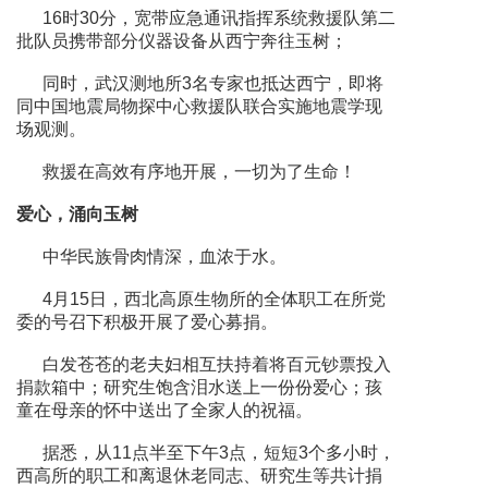
16时30分，宽带应急通讯指挥系统救援队第二
批队员携带部分仪器设备从西宁奔往玉树；
同时，武汉测地所3名专家也抵达西宁，即将
同中国地震局物探中心救援队联合实施地震学现
场观测。
救援在高效有序地开展，一切为了生命！
爱心，涌向玉树
中华民族骨肉情深，血浓于水。
4月15日，西北高原生物所的全体职工在所党
委的号召下积极开展了爱心募捐。
白发苍苍的老夫妇相互扶持着将百元钞票投入
捐款箱中；研究生饱含泪水送上一份份爱心；孩
童在母亲的怀中送出了全家人的祝福。
据悉，从11点半至下午3点，短短3个多小时，
西高所的职工和离退休老同志、研究生等共计捐