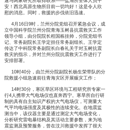
速与两家研究所取得联系——盐湖所全体人员平
安！西北高原生物所目前一切均好！这是令人欣
慰的消息。同时，救援的步伐依旧迅速。
4月16日9时，兰州分院党组召开紧急会议，成
立中国科学院兰州分院青海玉树县抗震救灾工作
领导小组，由分院院长程国栋挂帅，分院党组书
记、常务副院长王学定担任常务副组长。王学定
传达了中科院常务副院长白春礼关于对玉树抗震
救灾的指示，并对兰州分院抗震救灾工作进行了
安排部署。
10时40分，由兰州分院副院长杨生荣带队的分
院救援小组急速前往青海灾区开展赈灾工作；
14时30分，寒区旱区环境与工程研究所专家一
行4人携带大气电场仪也直奔西宁。寒旱所自行研
制的具有自主知识产权的大气电场仪，可测量大
气平均电场强度及其极性的连续变化。在地震监
测当中，该仪器主要是通过测定大气电场变化，
分析研究雷电暴结构及其活动主要参数，来为地
震监测及预警服务，曾在汶川救援中发挥了很大