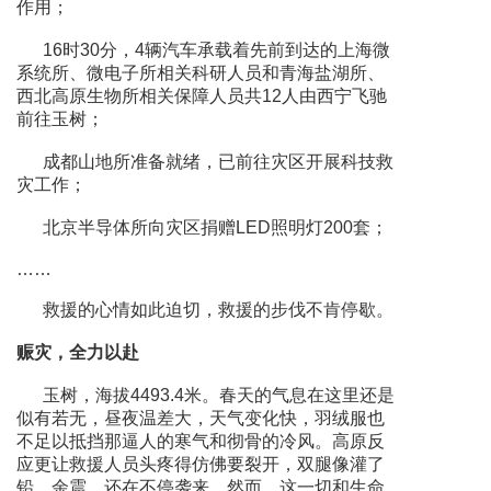
作用；
16时30分，4辆汽车承载着先前到达的上海微
系统所、微电子所相关科研人员和青海盐湖所、
西北高原生物所相关保障人员共12人由西宁飞驰
前往玉树；
成都山地所准备就绪，已前往灾区开展科技救
灾工作；
北京半导体所向灾区捐赠LED照明灯200套；
……
救援的心情如此迫切，救援的步伐不肯停歇。
赈灾，全力以赴
玉树，海拔4493.4米。春天的气息在这里还是
似有若无，昼夜温差大，天气变化快，羽绒服也
不足以抵挡那逼人的寒气和彻骨的冷风。高原反
应更让救援人员头疼得仿佛要裂开，双腿像灌了
铅。余震，还在不停袭来。然而，这一切和生命