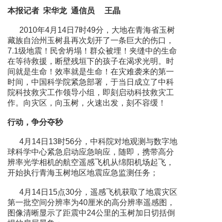
本报记者 宋华龙 通信员 王晶
2010年4月14日7时49分，大地在青海省玉树
藏族自治州玉树县再次划开了一条巨大的伤口，
7.1级地震！民舍坍塌！群众被埋！夹缝中的生命
在等待救援，断壁残垣下的孩子在渴求光明。时
间就是生命！效率就是生命！在灾难袭来的第一
时间，中国科学院紧急部署，于当日成立了中科
院科技救灾工作领导小组，即刻启动科技救灾工
作。向灾区，向玉树，火速出发，刻不容缓！
行动，争分夺秒
4月14日13时56分，中科院对地观测与数字地
球科学中心紧急启动应急响应，随即，携带高分
辨率光学相机的航空遥感飞机从绵阳机场起飞，
开始执行青海玉树地区地震应急监测任务；
4月14日15点30分，遥感飞机获取了地震灾区
第一批空间分辨率为40厘米的高分辨率遥感图，
图像清晰显示了距震中24公里的玉树加日切括倒