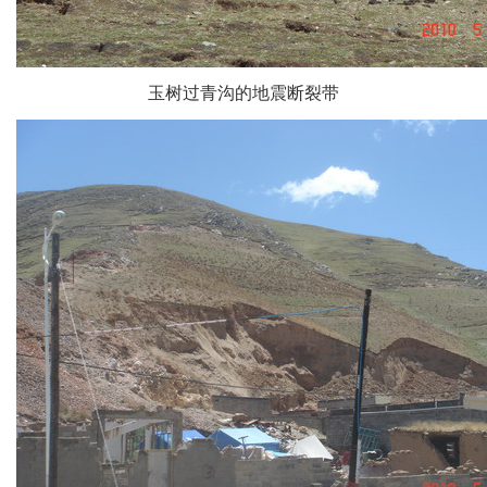
玉树过青沟的地震断裂带