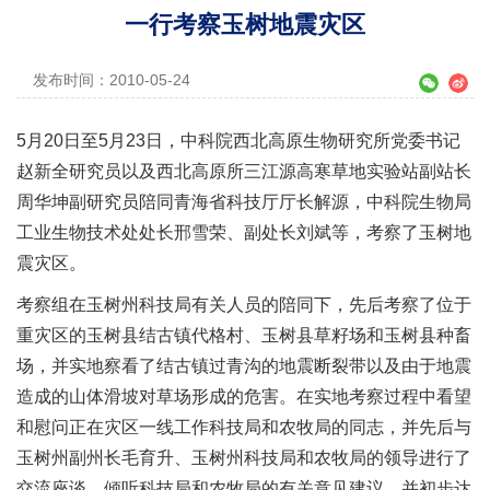
一行考察玉树地震灾区
发布时间：2010-05-24
5月20日至5月23日，中科院西北高原生物研究所党委书记
赵新全研究员以及西北高原所三江源高寒草地实验站副站长
周华坤副研究员陪同青海省科技厅厅长解源，中科院生物局
工业生物技术处处长邢雪荣、副处长刘斌等，考察了玉树地
震灾区。
考察组在玉树州科技局有关人员的陪同下，先后考察了位于
重灾区的玉树县结古镇代格村、玉树县草籽场和玉树县种畜
场，并实地察看了结古镇过青沟的地震断裂带以及由于地震
造成的山体滑坡对草场形成的危害。在实地考察过程中看望
和慰问正在灾区一线工作科技局和农牧局的同志，并先后与
玉树州副州长毛育升、玉树州科技局和农牧局的领导进行了
交流座谈，倾听科技局和农牧局的有关意见建议，并初步达