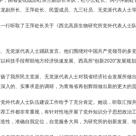
8日下午，由省委统战部杜宗兰副部长带队，杜小云处长、阿小萍副
龙副所长、王萍处长、民盟成员、九三社员、无党派代表人士等
长一行听取了王萍处长关于《西北高原生物研究所党外代表人士
员、无党派代表人士踊跃发言。他们围绕对中国共产党领导的多
以科技手段帮助地方经济快速发展、西高所“创新2020”发展
赞扬了我所民主党派、无党派代表人士对我省经济社会发展所做
展深入的、实事求是的调研，为青海省再创辉煌做出新的更大的
所党外代表人士队伍建设工作给予了充分肯定。她说，听取汇报
推荐工作都非常重视，有针对性地开展了党外知识分子思想政治
创造性，准确自我定位，自觉服务大局，为研究所的创新发展、