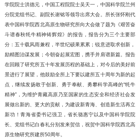
学院院士洪德元，中国工程院院士吴天一，中国科学院兰州
分院党组书记、副院长谢铭等领导出席大会。所长张怀刚代
表中国科学院西北高原生物研究所向大会做了题为《艰苦奋
斗谱春秋牦牛精神铸辉煌》的报告，报告分为三个主要部
分：五十载风雨兼程，半世纪硕果累累；锐意进取求创新，
励精图治谋发展；今朝奋起展宏图，携手并肩谱新篇。报告
在回顾了研究所五十年发展历程的基础上，对今后的美好前
景进行了展望，他鼓励全所上下要以建所五十周年为新的起
点，继续发扬敢于创新、勇于奉献、勇攀科学高峰的“牦牛
精神”，为维护青藏高原乃至国家的生态安全和经济社会发
展做出新的、更大的贡献，为建设新青海、创造新生活再立
新功！青海省委书记强卫，省长骆惠宁以及中国科学院院
长、党组书记白春礼分别发来贺信，祝贺中国科学院西北高
原生物研究所建所50周年。