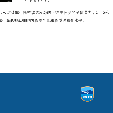
F: 甜菜碱可挽救渗透应激的下绵羊胚胎的发育潜力；C、G和
毒碱可降低卵母细胞内脂质含量和脂质过氧化水平。