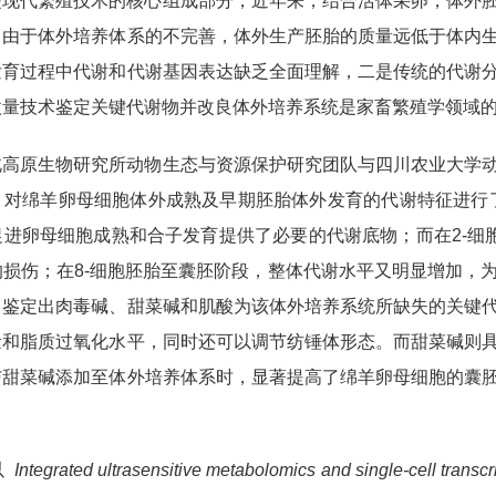
是现代繁殖技术的核心组成部分，近年来，结合活体采卵，体外
，由于体外培养体系的不完善，体外生产胚胎的质量远低于体内
发育过程中代谢和代谢基因表达缺乏全面理解，二是传统的代谢
微量技术鉴定关键代谢物并改良体外培养系统是家畜繁殖学领域
北高原生物研究所动物生态与资源保护研究团队与四川农业大学
，对绵羊卵母细胞体外成熟及早期胚胎体外发育的代谢特征进行了
促进卵母细胞成熟和合子发育提供了必要的代谢底物；而在2-细
的损伤；在8-细胞胚胎至囊胚阶段，整体代谢水平又明显增加，
，鉴定出肉毒碱、甜菜碱和肌酸为该体外培养系统所缺失的关键
量和脂质过氧化水平，同时还可以调节纺锤体形态。而甜菜碱则
与甜菜碱添加至体外培养体系时，显著提高了绵羊卵母细胞的囊
以
Integrated ultrasensitive metabolomics and single-cell transcr