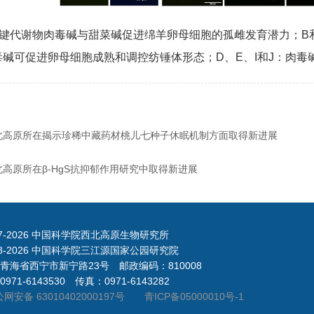
键代谢物肉毒碱与甜菜碱促进绵羊卵母细胞的孤雌发育潜力；B和
肉毒碱可促进卵母细胞成熟和调控纺锤体形态；D、E、I和J：肉
北高原所在揭示珍稀中藏药材桃儿七种子休眠机制方面取得新进展
北高原所在β-HgS抗抑郁作用研究中取得新进展
7-
2026 中国科学院西北高原生物研究所
8-
2026 中国科学院三江源国家公园研究院
青海省西宁市新宁路23号 邮政编码：810008
971-6143530 传真：0971-6143282
网安备 63010402000197号
青ICP备05000010号-1