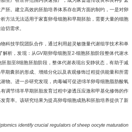
胚胎生产在世界范围内快速推广，成为家畜遗传改良和良种扩繁
生产胚。建立高效的胚胎培养体系存在两方面的制约，一是对卵
分析方法无法适用于家畜卵母细胞和早期胚胎，需要大量的细胞
的迫切需求。
动物科技学院团队合作，通过利用超灵敏微量代谢组学技术和单
解析，发现：从GV期卵母细胞至2-细胞胚胎阶段整体代谢水
胞胚胎至8细胞胚胎阶段，整体代谢表现出安静状态，有助于减
为早期囊胚的形成、增殖分化以及表观修饰过程提供能量和所需
代谢物。进一步研究发现，肉毒碱可促进绵羊卵母细胞脂肪酸氧
具有调节绵羊早期胚胎发育过程中渗透压应激和甲基化修饰的作
胚发育率。该研究结果为提高卵母细胞成熟和胚胎培养提供了新
iptomics identify crucial regulators of sheep oocyte maturation