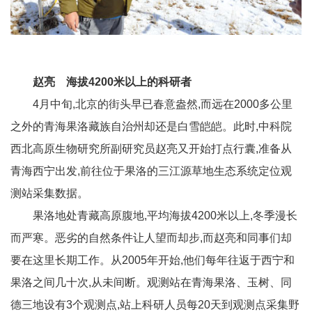
赵亮 海拔4200米以上的科研者
4月中旬,北京的街头早已春意盎然,而远在2000多公里
之外的青海果洛藏族自治州却还是白雪皑皑。此时,中科院
西北高原生物研究所副研究员赵亮又开始打点行囊,准备从
青海西宁出发,前往位于果洛的三江源草地生态系统定位观
测站采集数据。
果洛地处青藏高原腹地,平均海拔4200米以上,冬季漫长
而严寒。恶劣的自然条件让人望而却步,而赵亮和同事们却
要在这里长期工作。从2005年开始,他们每年往返于西宁和
果洛之间几十次,从未间断。观测站在青海果洛、玉树、同
德三地设有3个观测点,站上科研人员每20天到观测点采集野