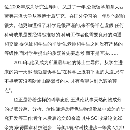
位,2008年成为研究生导师。又过了一年,公派留学加拿大西
蒙弗雷泽大学从事博士后研究。在国外学习的一年对他影响
很大。他更加懂得了,科学是很严谨的,来不得半点虚假,任何
科研成果是要经得起推敲的,科研工作者也需要良好的沟通
和交流,要保证和学生的平等性,老师和学生之间没有严格的
等级性,面对学生提出的质疑首先要思考,而不是否决……
2013年,他又成为所里最年轻的博士生导师。从学生进
来的第一天起,他就告诉学生“在科学上没有平坦的大道,只有
不畏劳苦沿着陡峭山路攀登的人,才有希望达到光辉的顶
点”。
也正是带着这样的科学态度,王洪伦从事天然药物成分
的提取分离、分析、活性筛选及特色生物资源及中藏药的研
究开发等工作;近年来发表论文60余篇,其中SCI收录论文20
余篇;获得国家科技进步二等奖1项,省科技进步一等奖2项;申