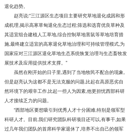
退化趋势。
赵亮说:“三江源区生态项目主要研究草地退化成因和形
成机理,揭示高寒草甸退化生态过程;筛选和选育优良草种及
其适宜组合建植人工草地,综合控制草地害鼠等草地培育措
施,最终建立适宜的高寒退化草地治理和可持续管理模式,为
国家应对三江源区退化草地生态系统恢复治理与生态畜牧发
展技术及应用提供技术支撑。”
虽然在刚开始的日子里,遇到了当地牧民不配合的现象,
但是赵亮认为这都不是无法克服的问题,比起在高原恶劣自
然环境下的艰辛工作,比起一些人为因素,他更担忧西部科研
人才接续乏力的问题。
“西部地区要想吸引到优秀人才十分困难,特别是领军型
科研人才。目前,我们研究团队科研项目还可以,有事干,如果
过几年我们团队的首席科学家退休了,培养不出自己的领军