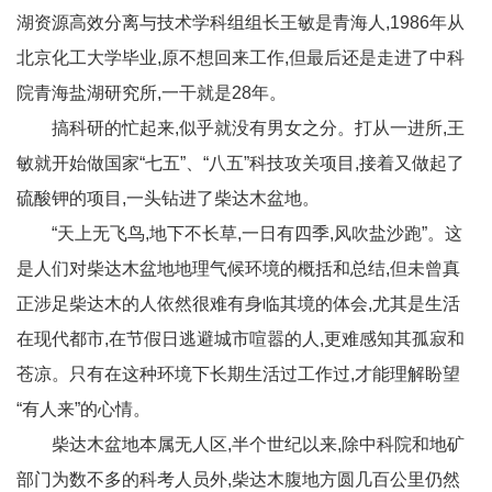
湖资源高效分离与技术学科组组长王敏是青海人,1986年从
北京化工大学毕业,原不想回来工作,但最后还是走进了中科
院青海盐湖研究所,一干就是28年。
搞科研的忙起来,似乎就没有男女之分。打从一进所,王
敏就开始做国家“七五”、“八五”科技攻关项目,接着又做起了
硫酸钾的项目,一头钻进了柴达木盆地。
“天上无飞鸟,地下不长草,一日有四季,风吹盐沙跑”。这
是人们对柴达木盆地地理气候环境的概括和总结,但未曾真
正涉足柴达木的人依然很难有身临其境的体会,尤其是生活
在现代都市,在节假日逃避城市喧嚣的人,更难感知其孤寂和
苍凉。只有在这种环境下长期生活过工作过,才能理解盼望
“有人来”的心情。
柴达木盆地本属无人区,半个世纪以来,除中科院和地矿
部门为数不多的科考人员外,柴达木腹地方圆几百公里仍然