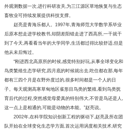
外观测数据一次,进行科研攻关,为三江源区草地恢复与生态
畜牧业可持续发展提供科技支撑。
赵亮是青海乐都人。1997年,青海师范大学数学系毕业
后原本想走进学校教书,却阴差阳错走进了西高所,一干就干
到了今天,再看看当年的大学同学,生活都过得比较舒适,但是
他从未后悔过。
“刚进西北高原所的时候,感觉特别好玩,从事全球变化和
鸟类繁殖生态学研究,四月底的时候就出去,吃住都在那,每年
都有三四个月是在野外度过的,很多时间都是一个人的日
子。每天观测高寒草甸地区雀形目鸟类的繁殖,看到鸟类抚
育后代的过程,突然感觉母爱真的特别伟大,不管是鸟还是人,
这一点上是相通的,可能是动物的本能。”赵亮说。
2002年,在科学院知识创新工程的驱动下,赵亮及所在团
队开始在全球变化生态学方面,首次运用涡度相关技术,研究