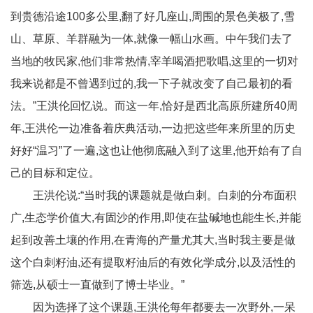
到贵德沿途100多公里,翻了好几座山,周围的景色美极了,雪
山、草原、羊群融为一体,就像一幅山水画。中午我们去了
当地的牧民家,他们非常热情,宰羊喝酒把歌唱,这里的一切对
我来说都是不曾遇到过的,我一下子就改变了自己最初的看
法。”王洪伦回忆说。而这一年,恰好是西北高原所建所40周
年,王洪伦一边准备着庆典活动,一边把这些年来所里的历史
好好“温习”了一遍,这也让他彻底融入到了这里,他开始有了自
己的目标和定位。
王洪伦说:“当时我的课题就是做白刺。白刺的分布面积
广,生态学价值大,有固沙的作用,即使在盐碱地也能生长,并能
起到改善土壤的作用,在青海的产量尤其大,当时我主要是做
这个白刺籽油,还有提取籽油后的有效化学成分,以及活性的
筛选,从硕士一直做到了博士毕业。”
因为选择了这个课题,王洪伦每年都要去一次野外,一呆