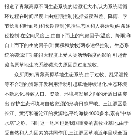
报道了青藏高原不同生态系统的碳源汇大小,认为系统碳循
环过程在时间尺度上由短期控制(包括昼夜温差、降雨、季
节长度和叶面积)和长期控制(包括生态区和人类活动)两条途
径控制;在空间尺度上,由自下而上的气候因子(温度、降雨)和
自上而下的生物因子(叶面积和放牧)两条途径控制。生态系
统的碳源汇功能很大程度上受人类活动强度的影响,引起青
藏高原草地生态系统碳流失原因是过度放牧。
众所周知,青藏高原草地生态系统,由于过牧、乱采滥挖
等不合理的资源开发利用活动引起草地持续退化,生态环境
不断恶化,导致人口、资源、环境与发展之间的矛盾日益突
出,保护生态环境与自然资源的形势日趋严峻。三江源区是
长江、黄河和澜沧江的发源地,平均海拔4000多米,素有“中华
水塔”之称。同时这一地区也是我国重要的畜牧业基地,由于
受自然和人为因素的共同作用,三江源区草地近年呈现全面