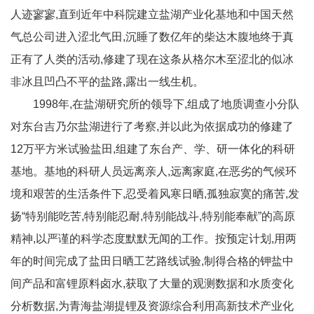
人迹寥寥,直到近年中科院建立盐湖产业化基地和中国天然
气总公司进入涩北气田,沉睡了数亿年的柴达木腹地终于真
正有了人类的活动,修建了现在这条从格尔木至涩北的似冰
非冰且凹凸不平的盐路,露出一线生机。
1998年,在盐湖研究所的领导下,组成了地质调查小分队
对东台吉乃尔盐湖进行了考察,并以此为依据成功的修建了
12万平方米试验盐田,组建了东台产、学、研一体化的科研
基地。基地的科研人员远离亲人,远离家庭,在恶劣的气候环
境和艰苦的生活条件下,忍受着风寒日晒,孤独寂寞的痛苦,发
扬“特别能吃苦,特别能忍耐,特别能战斗,特别能奉献”的高原
精神,以严谨的科学态度默默无闻的工作。按预定计划,用两
年的时间完成了盐田日晒工艺路线试验,制得合格的钾盐中
间产品和富锂原料卤水,获取了大量的观测数据和水质变化
分析数据,为青海盐湖提锂及资源综合利用高新技术产业化