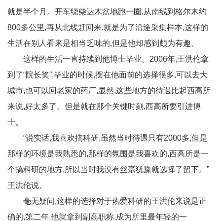
就是半个月。开车绕柴达木盆地跑一圈,从南线到格尔木约
800多公里,再从北线赶回来,就是为了沿途采集样本,这样的
生活在别人看来是相当乏味的,但是他却感到颇为有趣。
这样的生活一直持续到他博士毕业。2006年,王洪伦拿
到了“院长奖”,毕业的时候,摆在他面前的选择很多,可以去大
城市,也可以回老家的药厂,显然,这些地方的待遇比起西高所
来说,好太多了。但是就在那个关键时刻,西高所要引进博
士。
“说实话,我喜欢搞科研,虽然当时待遇只有2000多,但是
那样的环境是我熟悉的,那样的氛围是我喜欢的,西高所是一
个搞科研的地方,所以当时我没有丝毫犹豫就选择了留下。”
王洪伦说。
毫无疑问,这样的选择对于热爱科研的王洪伦来说是正
确的,第二年,他就拿到副高职称,成为所里最年轻的一