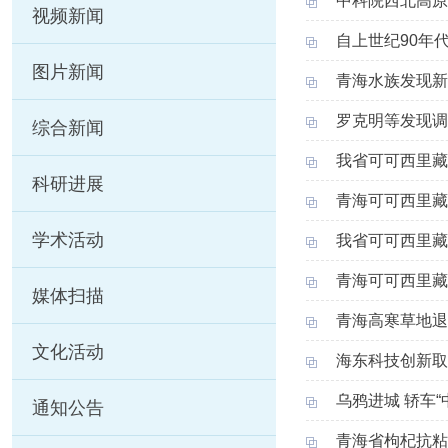
中科院西北高原
视频新闻
自上世纪90年
图片新闻
青海水族发现新
罗克明等发现调
综合新闻
我省可可西里藏
科研进展
青海可可西里藏
学术活动
我省可可西里藏
青海可可西里藏
媒体扫描
青海高寒草地退
文化活动
海东科技创新取
乌鸦进城 轿车“
通知公告
青海省枸杞抗粘