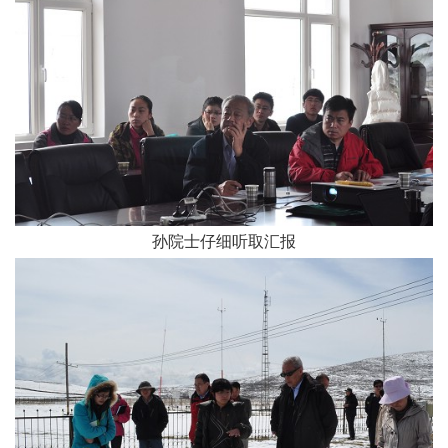
孙院士仔细听取汇报