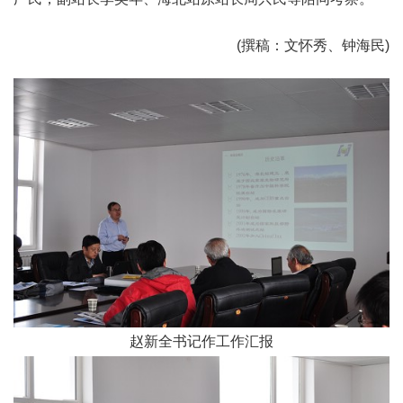
(撰稿：文怀秀、钟海民)
赵新全书记作工作汇报